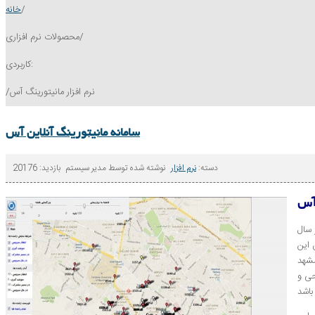
/
خانه
/
محصولات نرم افزاری
کاربردی:
نرم افزار مانیتورینگ آس
/
سامانه مانیتورینگ آنلاین آس
دسته:
نرم افزار
نوشته شده توسط
مدیر سیستم
بازدید: 20176
 سال
دن این
آژانس در شهر مقدس مشهد
حی و